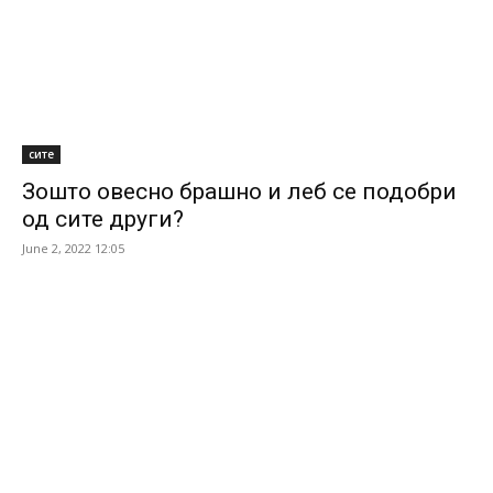
сите
Зошто овесно брашно и леб се подобри
од сите други?
June 2, 2022 12:05