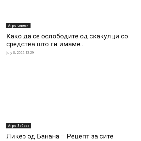
Агро совети
Како да се ослободите од скакулци со
средства што ги имаме...
July 8, 2022 13:29
Агро Забава
Ликер од Банана – Рецепт за сите