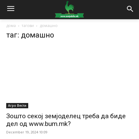
дома
тагови
домашно
таг: домашно
Агро Вести
Зошто секој земјоделец треба да биде
дел од www.bum.mk?
December 19, 2024 10:09