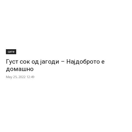
сите
Густ сок од јагоди – Најдоброто е
домашно
May 25, 2022 12:49