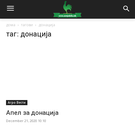
дома
тагови
донација
таг: донација
Агро Вести
Апел за донација
December 21, 2020 10:10