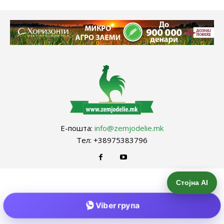
Е-пошта:
info@zemjodelie.mk
Тел: +38975383796
Стојна AI
Viber група