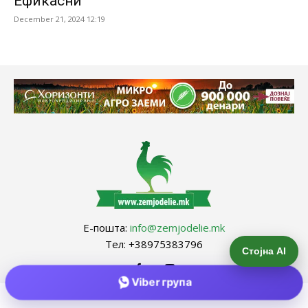
Ефикасни
December 21, 2024 12:19
Е-пошта:
info@zemjodelie.mk
Тел: +38975383796
Стојна AI
Viber група