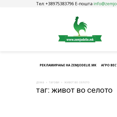
Тел: +38975383796 Е-пошта
info@zemjo
РЕКЛАМИРАЊЕ НА ZEMJODELIE.MK
АГРО ВЕ
дома
тагови
живот во селото
таг: живот во селото