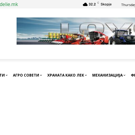
delie.mk
C
32.2
Skopje
Thursday
СТИ
АГРО СОВЕТИ
ХРАНАТА КАКО ЛЕК
МЕХАНИЗАЦИЈА
Ф