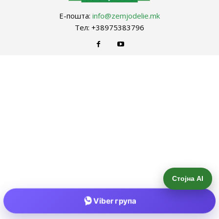
Е-пошта:
info@zemjodelie.mk
Тел: +38975383796
Стојна AI
Viber група