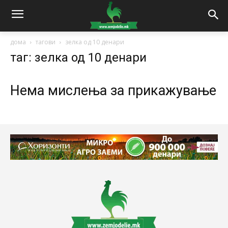
дома
тагови
зелка од 10 денари
таг: зелка од 10 денари
Нема мислења за прикажување