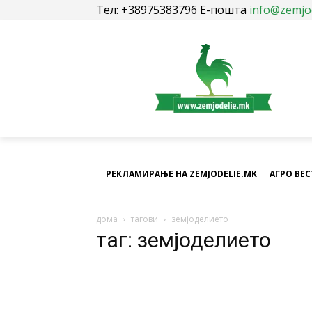
Тел: +38975383796 Е-пошта
info@zemjo
РЕКЛАМИРАЊЕ НА ZEMJODELIE.MK
АГРО ВЕ
дома
тагови
земјоделието
таг: земјоделието