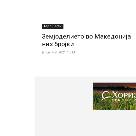
Агро Вести
Земјоделието во Македoнија
низ бројки
January 9, 2021 15:13