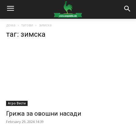
дома
тагови
зимска
таг: зимска
Агро Вести
Грижа за овошни насади
February 29, 2024 14:39