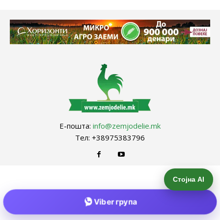
Е-пошта:
info@zemjodelie.mk
Тел: +38975383796
Стојна AI
Viber група