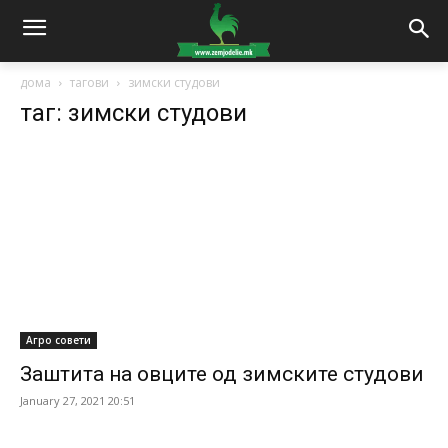
дома
тагови
зимски студови
таг: зимски студови
Агро совети
Заштита на овците од зимските студови
January 27, 2021 20:51