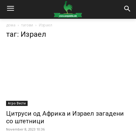
дома
тагови
Израел
таг: Израел
Агро Вести
Цитруси од Африка и Израел загадени
со штетници
November 8, 2023 10:36