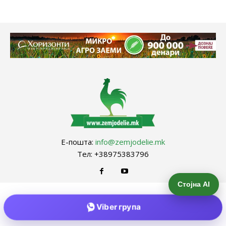
Е-пошта:
info@zemjodelie.mk
Тел: +38975383796
Стојна AI
Viber група