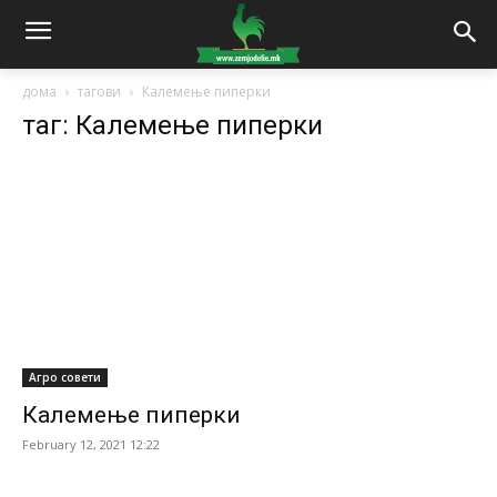
дома
тагови
Калемење пиперки
таг: Калемење пиперки
Агро совети
Калемење пиперки
February 12, 2021 12:22