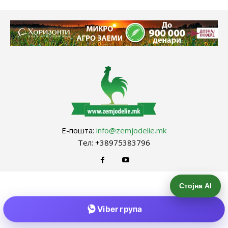
Е-пошта:
info@zemjodelie.mk
Тел: +38975383796
Стојна AI
Viber група