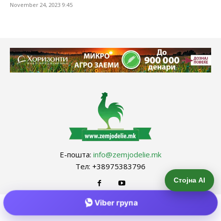
November 24, 2023 9:45
Е-пошта:
info@zemjodelie.mk
Тел: +38975383796
Стојна AI
Viber група