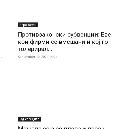
Агро Вести
Противзаконски субвенции: Еве
кои фирми се вмешани и кој го
толерирал...
..
September 10, 2024 14:01
Од соседите
Мешале соја со плева и песок