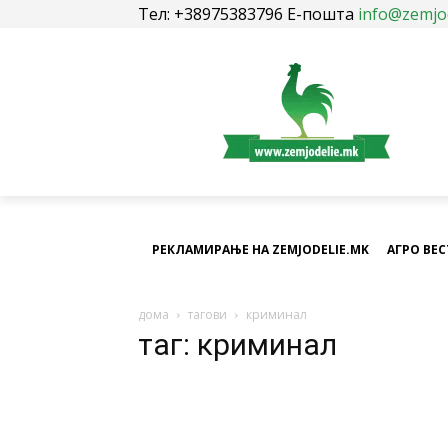
Тел: +38975383796 Е-пошта
info@zemjo
РЕКЛАМИРАЊЕ НА ZEMJODELIE.MK
АГРО ВЕ
дома
тагови
криминал
таг: криминал