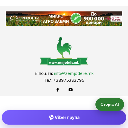
Е-пошта:
info@zemjodelie.mk
Тел: +38975383796
Стојна AI
Viber група