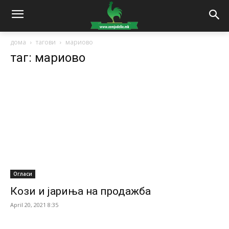
дома
тагови
мариово
таг: мариово
Огласи
Кози и јариња на продажба
April 20, 2021 8:35