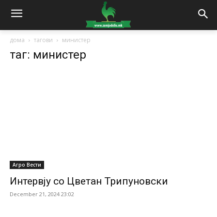
дома
тагови
министер
таг: министер
Агро Вести
Интервју со Цветан Трипуновски
December 21, 2024 23:02