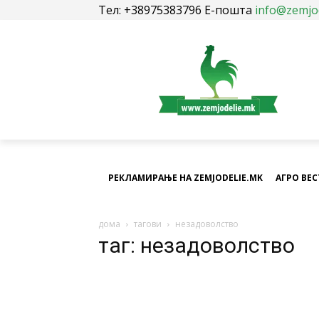
Тел: +38975383796 Е-пошта
info@zemjo
РЕКЛАМИРАЊЕ НА ZEMJODELIE.MK
АГРО ВЕ
дома
тагови
незадоволство
таг: незадоволство