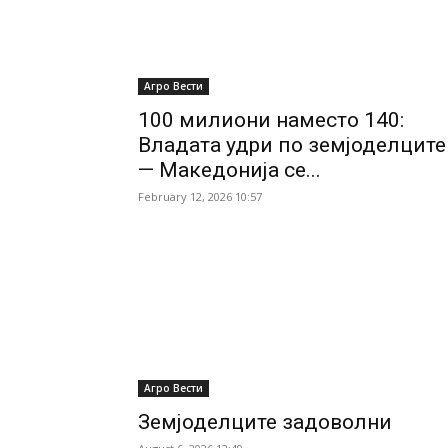
Агро Вести
100 милиони наместо 140:
Владата удри по земјоделците
— Македонија се...
February 12, 2026 10:57
Агро Вести
Земјоделците задоволни