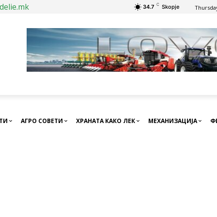
delie.mk
C
34.7
Skopje
Thursday
СТИ
АГРО СОВЕТИ
ХРАНАТА КАКО ЛЕК
МЕХАНИЗАЦИЈА
Ф