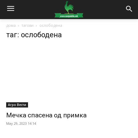
дома
тагови
ослободена
таг: ослободена
Агро Вести
Мечка спасена од примка
May 29, 2023 14:14