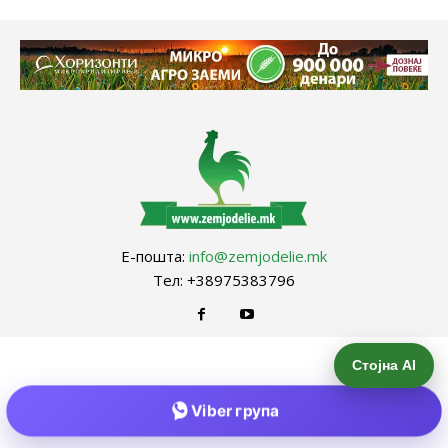
Е-пошта:
info@zemjodelie.mk
Тел: +38975383796
Стојна AI
Viber група