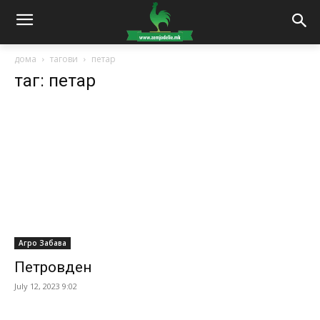
дома
тагови
петар
таг: петар
Агро Забава
Петровден
July 12, 2023 9:02