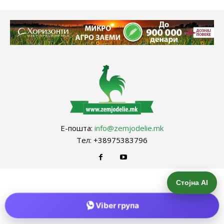
Е-пошта:
info@zemjodelie.mk
Тел: +38975383796
Стојна AI
Viber група