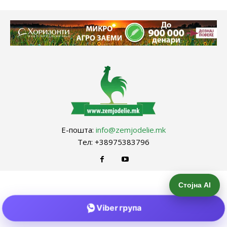
Е-пошта:
info@zemjodelie.mk
Тел: +38975383796
Стојна AI
Viber група