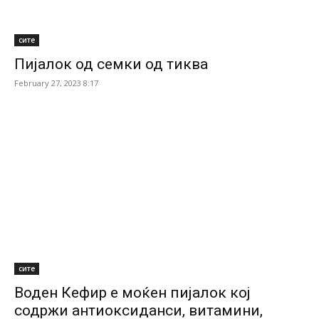
сите
Пијалок од семки од тиква
February 27, 2023 8:17
сите
Воден Кефир е моќен пијалок кој
содржи антиоксиданси, витамини,