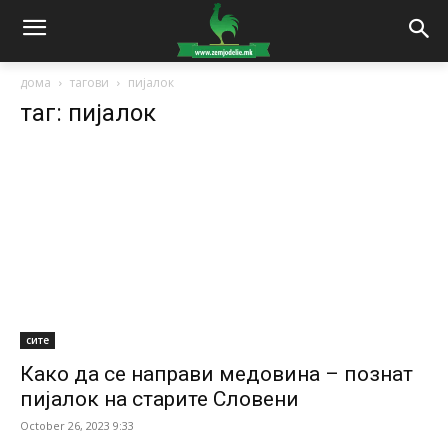
дома
тагови
пијалок
таг: пијалок
сите
Како да се направи медовина – познат
пијалок на старите Словени
October 26, 2023 9:33