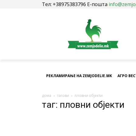
Тел: +38975383796 Е-пошта
info@zemjo
РЕКЛАМИРАЊЕ НА ZEMJODELIE.MK
АГРО ВЕ
дома
тагови
пловни објекти
таг: пловни објекти