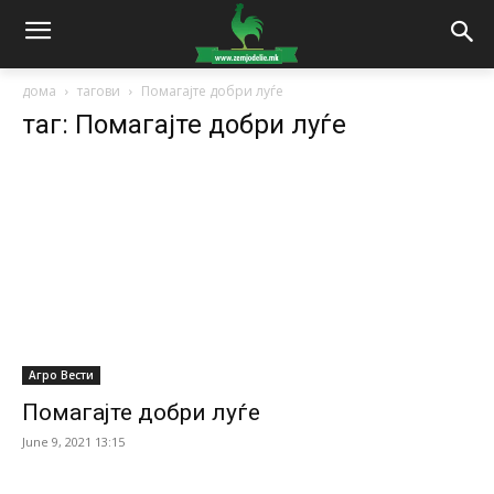
дома
тагови
Помагајте добри луѓе
таг: Помагајте добри луѓе
Агро Вести
Помагајте добри луѓе
June 9, 2021 13:15