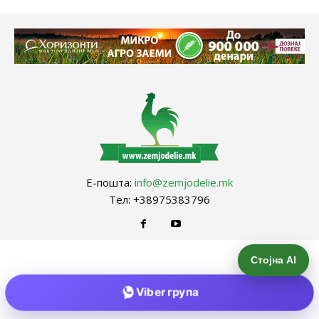
Е-пошта:
info@zemjodelie.mk
Тел: +38975383796
Стојна AI
Viber група