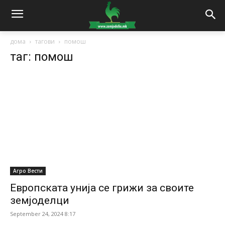
дома
тагови
помош
таг: помош
Агро Вести
Европската унија се грижи за своите
земјоделци
September 24, 2024 8:17