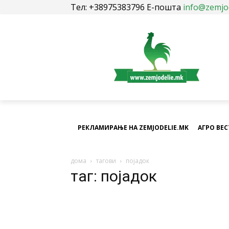
Тел: +38975383796 Е-пошта
info@zemjo
РЕКЛАМИРАЊЕ НА ZEMJODELIE.MK
АГРО ВЕ
дома
тагови
појадок
таг: појадок