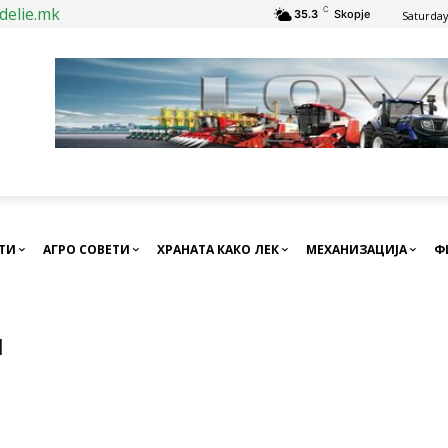
delie.mk
C
35.3
Skopje
Saturday
СТИ
АГРО СОВЕТИ
ХРАНАТА КАКО ЛЕК
МЕХАНИЗАЦИЈА
Ф
и