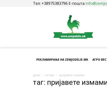
Тел: +38975383796 Е-пошта
info@zemjo
РЕКЛАМИРАЊЕ НА ZEMJODELIE.MK
АГРО ВЕ
дома
тагови
пријавете измами
таг: пријавете измам