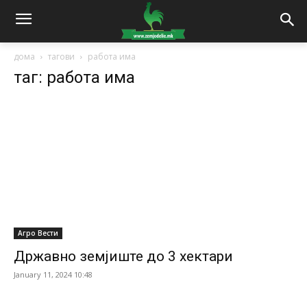
дома
тагови
работа има
таг: работа има
Агро Вести
Државно земјиште до 3 хектари
January 11, 2024 10:48