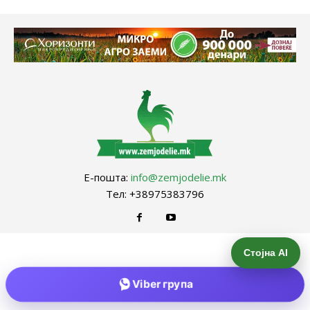
Е-пошта:
info@zemjodelie.mk
Тел: +38975383796
Стојна AI
Viber група