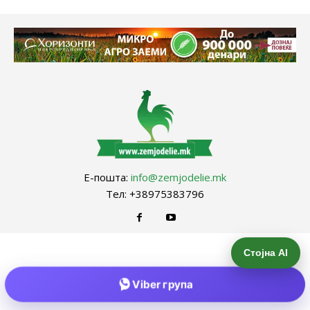
Е-пошта:
info@zemjodelie.mk
Тел: +38975383796
Стојна AI
Viber група