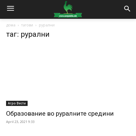
дома
тагови
рурални
таг: рурални
Агро Вести
Образование во руралните средини
April 23, 2021 9:33