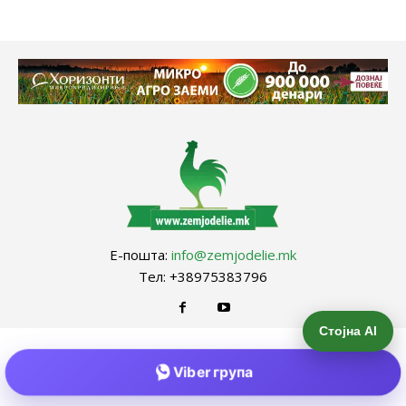
Е-пошта:
info@zemjodelie.mk
Тел: +38975383796
Стојна AI
Viber група