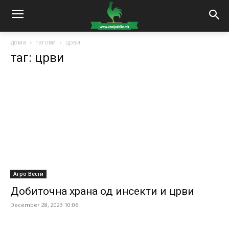
дома
тагови
црви
таг: црви
Агро Вести
Добиточна храна од инсекти и црви
December 28, 2023 10:06