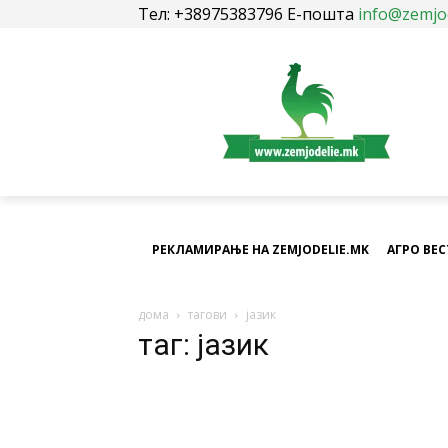
Тел: +38975383796 Е-пошта
info@zemjo
РЕКЛАМИРАЊЕ НА ZEMJODELIE.MK
АГРО ВЕ
дома
тагови
јазик
таг: јазик