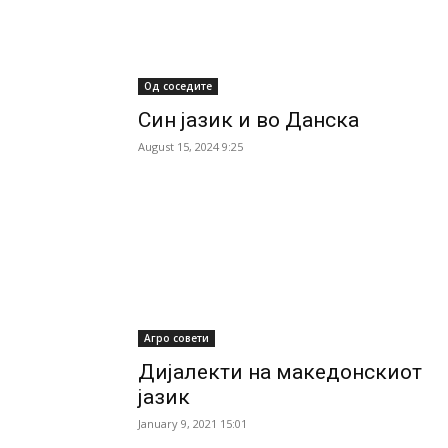
Од соседите
Син јазик и во Данска
August 15, 2024 9:25
Агро совети
Дијалекти на македонскиот
јазик
January 9, 2021 15:01