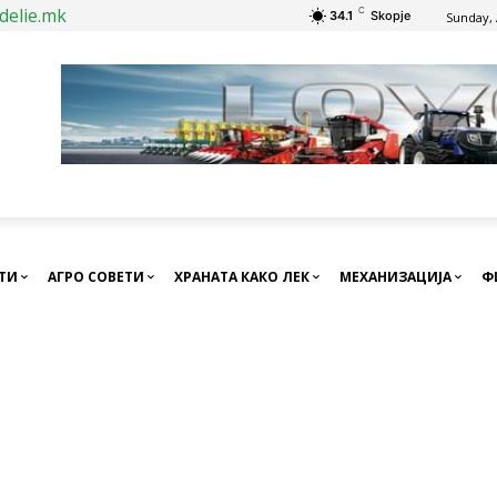
delie.mk
C
34.1
Skopje
Sunday, 
СТИ
АГРО СОВЕТИ
ХРАНАТА КАКО ЛЕК
МЕХАНИЗАЦИЈА
Ф