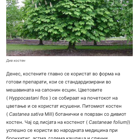
Див костен
Денес, костените главно се користат во форма на
готови препарати, кои се стандардизирани во
мешавината на сапонин есцин. Цветовите
(
Hyppocastani flos
) се собираат на почетокот на
цветање и се користат исушени. Питомиот костен
(
Castanea sativa
Mill) ботанички е поврзан со дивиот
костен. Чај од лисјата на костенот (
Castaneae folium)
)
успешно се користи во народната медицина при
бронхитис, астма, голема кашлица и слични