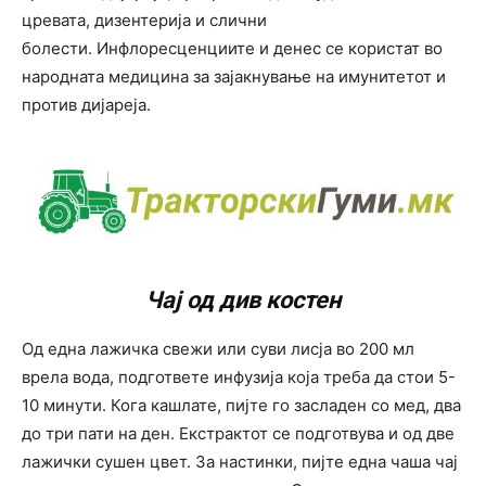
цревата, дизентерија и слични
болести. Инфлоресценциите и денес се користат во
народната медицина за зајакнување на имунитетот и
против дијареја.
Чај од див костен
Од една лажичка свежи или суви лисја во 200 мл
врела вода, подгответе инфузија која треба да стои 5-
10 минути. Кога кашлате, пијте го засладен со мед, два
до три пати на ден. Екстрактот се подготвува и од две
лажички сушен цвет. За настинки, пијте една чаша чај