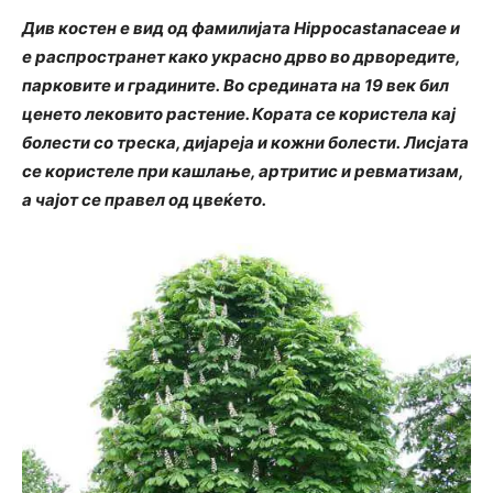
Див костен е вид од фамилијата Hippocastanaceae и
е распространет како украсно дрво во дрворедите,
парковите и градините. Во средината на 19 век бил
ценето лековито растение. Кората се користела кај
болести со треска, дијареја и кожни болести. Лисјата
се користеле при кашлање, артритис и ревматизам,
а чајот се правел од цвеќето.