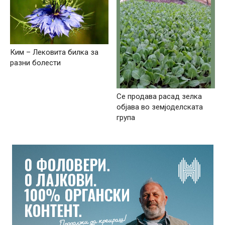
Ким – Лековита билка за
разни болести
Се продава расад зелка
објава во земјоделската
група