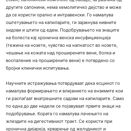
другите сапонини, нема хемолитичко дејство и може
да се користи орално и интравенски. Го намалува
оштетувањето на капиларите, ги зајакнува нивните
sидови и штити од едем. Подобрувањето на знаците
на болеста кај хронична венска инсуфициенција
(тежина на нозете, чувство на напнатост во нозете,
чешање на кожата над проширените вени, болка и
воспаление на проширените вени) е потврдено со
бројни клинички испитувања.
Научните истражувања потврдуваат дека есцинот го
намалува формирањето и влијанието на ензимите кои
ги распаѓаат внатрешните садови на капиларите. Само
по една до две недели се појавуваат првите знаци на
подобрување. Кората го намалува лачењето на
жлездите на дигестивниот тракт. Се користи при
хронична дијареја, крварење од желудникот и