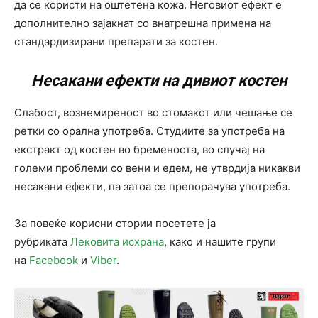
да се користи на оштетена кожа. Неговиот ефект е
дополнително зајакнат со внатрешна примена на
стандардизирани препарати за костен.
Несакани ефекти на дивиот костен
Слабост, вознемиреност во стомакот или чешање се
ретки со орална употреба. Студиите за употреба на
екстракт од костен во бременоста, во случај на
големи проблеми со вени и едем, не утврдија никакви
несакани ефекти, па затоа се препорачува употреба.
За повеќе корисни стории посетете ја
рубриката
Лековита исхрана
, како и нашите групи
на
Facebook
и
Viber
.