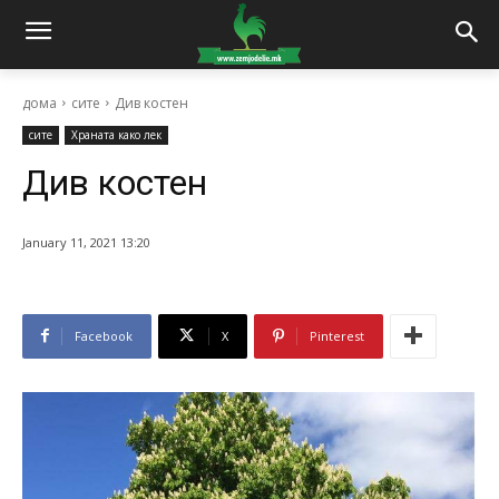
дома
сите
Див костен
сите
Храната како лек
Див костен
January 11, 2021 13:20
Facebook
X
Pinterest