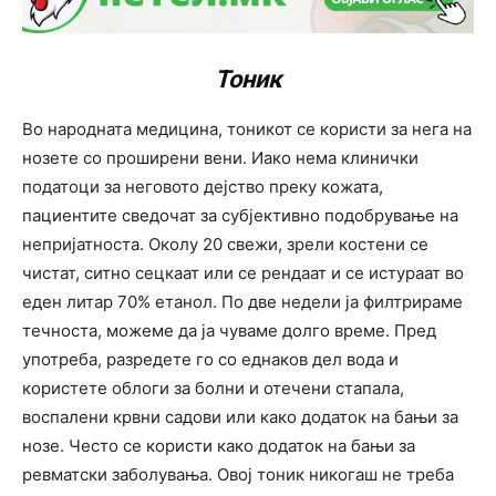
Тоник
Во народната медицина, тоникот се користи за нега на
нозете со проширени вени. Иако нема клинички
податоци за неговото дејство преку кожата,
пациентите сведочат за субјективно подобрување на
непријатноста. Околу 20 свежи, зрели костени се
чистат, ситно сецкаат или се рендаат и се истураат во
еден литар 70% етанол. По две недели ја филтрираме
течноста, можеме да ја чуваме долго време. Пред
употреба, разредете го со еднаков дел вода и
користете облоги за болни и отечени стапала,
воспалени крвни садови или како додаток на бањи за
нозе. Често се користи како додаток на бањи за
ревматски заболувања. Овој тоник никогаш не треба