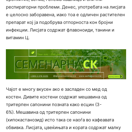
респираторни проблеми. Денес, употребата на лисјата
е целосно заборавена, иако тоа е одличен растителен
препарат кој ја подобрува отпорноста кон бројни
инфекции. Лисјата содржат флавоноиди, танини и
витамин Ц.
Чајот е многу вкусен ако е засладен со мед од
костен. Дивите костени содржат мешавина од
тритерпен сапонини позната како есцин (3-
6%). Мешавина од тритерпен сапонини
(хипокастанозид) исто така се наоѓа во кафеавата
обвивка. Лисјата, цвеќињата и кората содржат малку