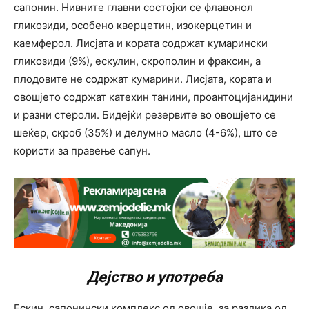
сапонин. Нивните главни состојки се флавонол
гликозиди, особено кверцетин, изокерцетин и
каемферол. Лисјата и кората содржат кумарински
гликозиди (9%), ескулин, скрополин и фраксин, а
плодовите не содржат кумарини. Лисјата, кората и
овошјето содржат катехин танини, проантоцијанидини
и разни стероли. Бидејќи резервите во овошјето се
шеќер, скроб (35%) и делумно масло (4-6%), што се
користи за правење сапун.
Дејство и употреба
Ескин, сапонински комплекс од овошје, за разлика од