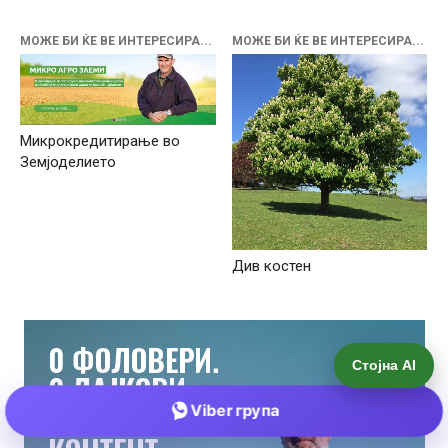
Стојна AI
Viber група