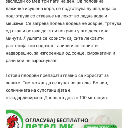
засладен со мед три пати на ден. Од половина
лажичка исушена кора, се подготвува лушпа, која се
подготвува со ставање на лекот во ладна вода и
мешање. Се загрева полека додека не зоврие, тргнува
од оган и остава да стои покриен уште десетина
минути. Лушпата се користи кај сите лековити
растенија кои содржат танини и се користи
надворешно, за изгореници од сонце, смрзнатини и
рани кои не зараснуваат.
Готови плодови препарати главно се користат за
вените. Тие можат да се купат во аптека. Во нив,
количината на супстанцијата е
стандардизирана. Дневната доза е 100 мг есцин.