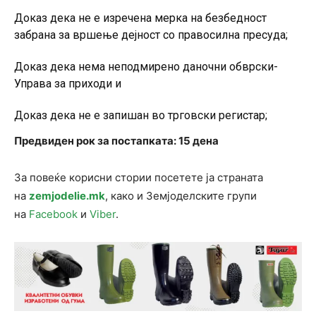
Доказ дека не е изречена мерка на безбедност
забрана за вршење дејност со правосилна пресуда;
Доказ дека нема неподмирено даночни обврски-
Управа за приходи и
Доказ дека не е запишан во трговски регистар;
Предвиден рок за постапката: 15 дена
За повеќе корисни стории посетете ја страната
на
zemjodelie.mk
, како и Земјоделските групи
на
Facebook
и
Viber
.