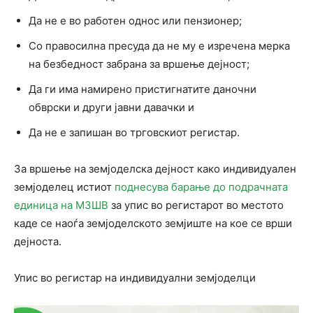
Да не е во работен однос или пензионер;
Со правосилна пресуда да не му е изречена мерка
на безбедност забрана за вршење дејност;
Да ги има намирено пристигнатите даночни
обврски и други јавни давачки и
Да не е запишан во трговскиот регистар.
За вршење на земјоделска дејност како индивидуален
земјоделец истиот
поднесува барање до подрачната
единица на МЗШВ
за упис во регистарот во местото
каде се наоѓа земјоделското земјиште на кое се врши
дејноста.
Упис во регистар на индивидуални земјоделци