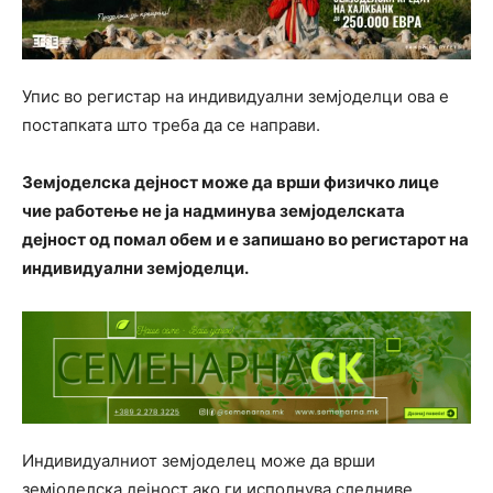
Упис во регистар на индивидуални земјоделци ова е
постапката што треба да се направи.
Земјоделска дејност може да врши физичко лице
чие работење не ја надминува земјоделската
дејност од помал обем и е запишано во регистарот на
индивидуални земјоделци.
Индивидуалниот земјоделец може да врши
земјоделска дејност ако ги исполнува следниве