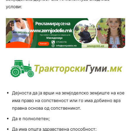
услови:
Дејноста да ја врши на земјоделско земјиште на кое
има право на сопственост или го има добиено врз
правна основа од сопственикот.
Да е полнолетен;
Да има општа здравствена способност;