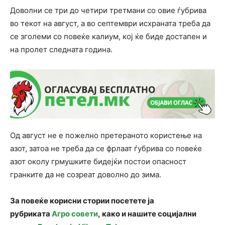
Доволни се три до четири третмани со овие ѓубрива
во текот на август, а во септември исхраната треба да
се зголеми со повеќе калиум, кој ќе биде достапен и
на пролет следната година.
Од август не е пожелно претераното користење на
азот, затоа не треба да се фрлаат ѓубрива со повеќе
азот околу грмушките бидејќи постои опасност
гранките да не созреат доволно до зима.
За повеќе корисни стории посетете ја
рубриката
Агро совети
, како и нашите социјални