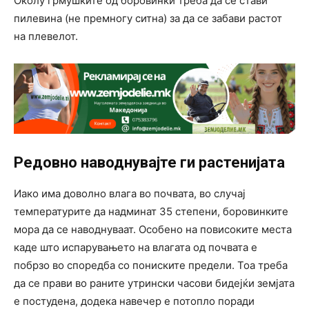
Околу грмушките од боровинки треба да се стави
пилевина (не премногу ситна) за да се забави растот
на плевелот.
Редовно наводнувајте ги растенијата
Иако има доволно влага во почвата, во случај
температурите да надминат 35 степени, боровинките
мора да се наводнуваат. Особено на повисоките места
каде што испарувањето на влагата од почвата е
побрзо во споредба со пониските предели. Тоа треба
да се прави во раните утрински часови бидејќи земјата
е постудена, додека навечер е потопло поради