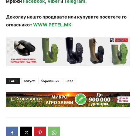
мрежи
Facebook
,
Viber
и
Telegram
.
Доколку нешто продавате или купувате посетете го
огласникот
WWW.PETEL.MK
TAGS
август
боровинки
нега