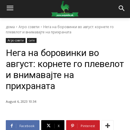
дома
Агро совети
Нега на боровинки во август: корнете го
плевелот и внимавајте на прихраната
Агро совети
сите
Нега на боровинки во
август: корнете го плевелот
и внимавајте на
прихраната
August 6, 2023 10:34
Facebook
X
Pinterest