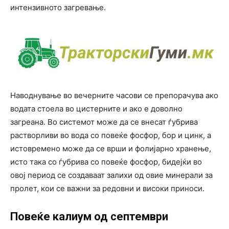
интензивното загревање.
Наводнување во вечерните часови се препорачува ако
водата стоела во цистерните и ако е доволно
загреана. Во системот може да се внесат ѓубрива
растворливи во вода со повеќе фосфор, бор и цинк, а
истовремено може да се врши и фолијарно хранење,
исто така со ѓубрива со повеќе фосфор, бидејќи во
овој период се создаваат залихи од овие минерали за
пролет, кои се важни за редовни и високи приноси.
Повеќе калиум од септември