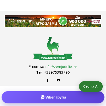
Е-пошта:
info@zemjodelie.mk
Тел: +38975383796
Стојна AI
Viber група