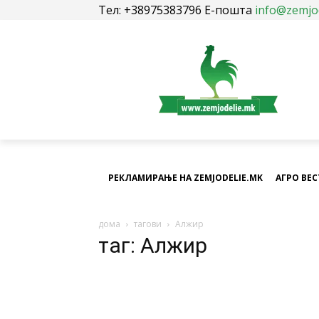
Тел: +38975383796 Е-пошта
info@zemjo
РЕКЛАМИРАЊЕ НА ZEMJODELIE.MK
АГРО ВЕ
дома
тагови
Алжир
таг: Алжир