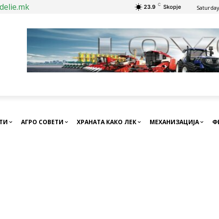
delie.mk
C
23.9
Skopje
Saturday
СТИ
АГРО СОВЕТИ
ХРАНАТА КАКО ЛЕК
МЕХАНИЗАЦИЈА
Ф