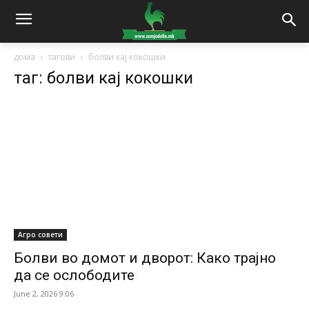
дома
тагови
болви кај кокошки
таг: болви кај кокошки
Агро совети
Болви во домот и дворот: Како трајно
да се ослободите
June 2, 2026 9:06