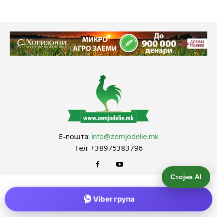
Е-пошта:
info@zemjodelie.mk
Тел: +38975383796
Стојна AI
Viber група