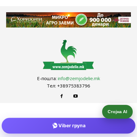
Е-пошта:
info@zemjodelie.mk
Тел: +38975383796
Стојна AI
Viber група