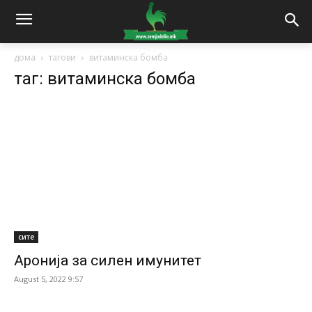
дома
тагови
витаминска бомба
таг: витаминска бомба
сите
Аронија за силен имунитет
August 5, 2022 9:57