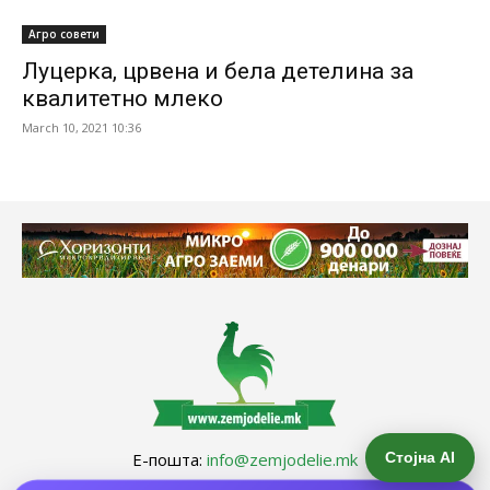
Агро совети
Луцерка, црвена и бела детелина за
квалитетно млеко
March 10, 2021 10:36
Стојна AI
Е-пошта:
info@zemjodelie.mk
Тел: +38975383796