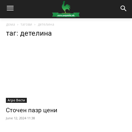
дома
тагови
детелина
таг: детелина
Агро Вести
Сточен пазр цени
June 12, 2024 11:38