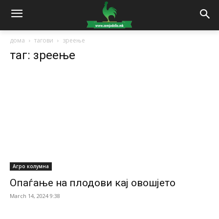
дома
тагови
зреење
таг: зреење
Агро колумна
Опаѓање на плодови кај овошјето
March 14, 2024 9:38