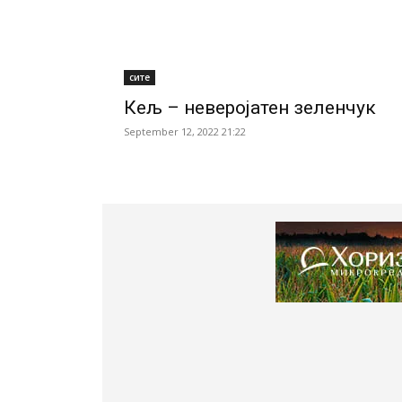
сите
Кељ – неверојатен зеленчук
September 12, 2022 21:22