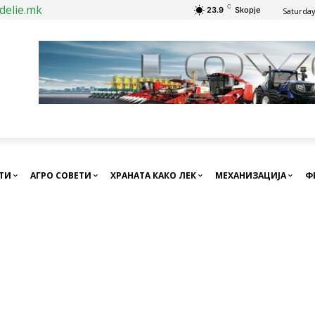
delie.mk
C
23.9
Skopje
Saturday
СТИ
АГРО СОВЕТИ
ХРАНАТА КАКО ЛЕК
МЕХАНИЗАЦИЈА
Ф