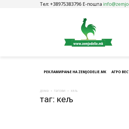
Тел: +38975383796 Е-пошта
info@zemjo
РЕКЛАМИРАЊЕ НА ZEMJODELIE.MK
АГРО ВЕ
дома
тагови
кељ
таг: кељ