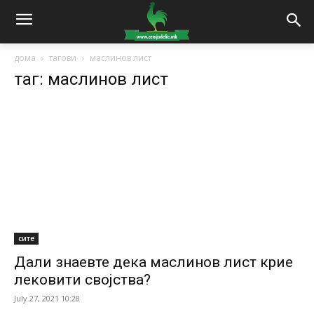
дома
тагови
маслинов лист
таг: маслинов лист
сите
Дали знаевте дека маслинов лист крие
лековити својства?
July 27, 2021 10:28