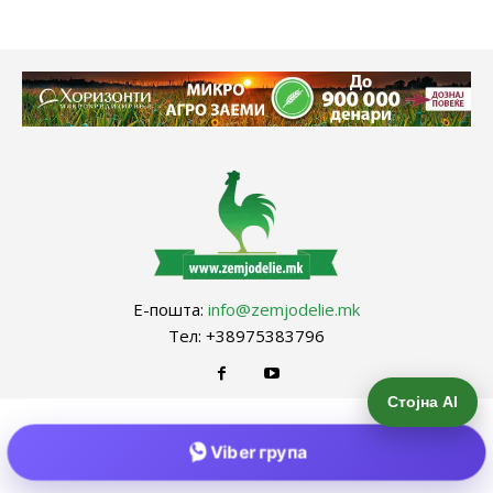
Е-пошта:
info@zemjodelie.mk
Тел: +38975383796
Стојна AI
Viber група