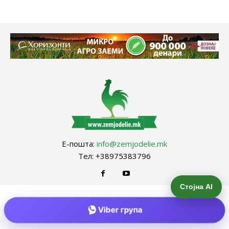
Е-пошта:
info@zemjodelie.mk
Тел: +38975383796
Стојна AI
Viber група