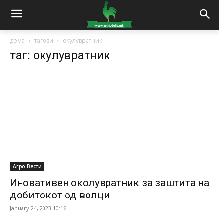
дома
тагови
окулувратник
таг: окулувратник
Агро Вести
Иновативен околувратник за заштита на
добитокот од волци
January 24, 2023 10:16