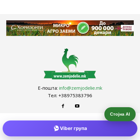
Е-пошта:
info@zemjodelie.mk
Тел: +38975383796
Стојна AI
Viber група