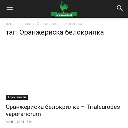
дома
тагови
Оранжериска белокрилка
таг: Оранжериска белокрилка
Агро совети
Оранжериска белокрилка – Trialeurodes
vaporariorum
April 2, 2024 15:01