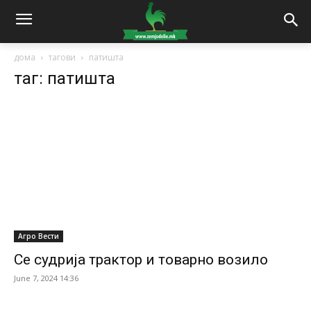
дома
тагови
патишта
таг: патишта
Агро Вести
Се судрија трактор и товарно возило
June 7, 2024 14:36