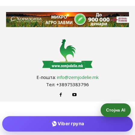
Е-пошта:
info@zemjodelie.mk
Тел: +38975383796
Стојна AI
Viber група