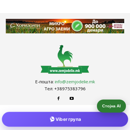
Е-пошта:
info@zemjodelie.mk
Тел: +38975383796
Стојна AI
Viber група