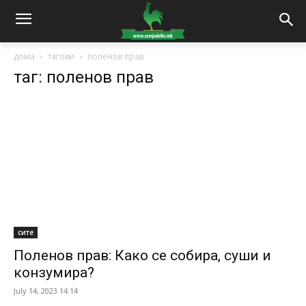
дома
тагови
поленов прав
таг: поленов прав
сите
Поленов прав: Како се собира, суши и
конзумира?
July 14, 2023 14:14