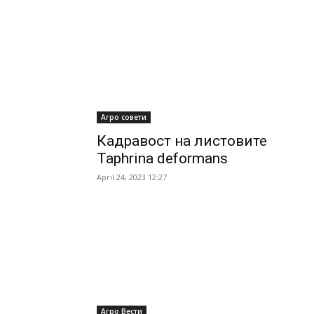
Агро совети
Кадравост на листовите
Taphrina deformans
April 24, 2023 12:27
Агро Вести