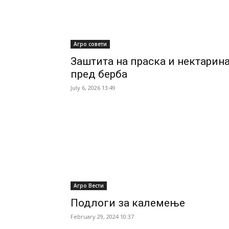
Агро совети
Заштита на праска и нектарин
пред берба
July 6, 2026 13:49
Агро Вести
Подлоги за калeмење
February 29, 2024 10:37