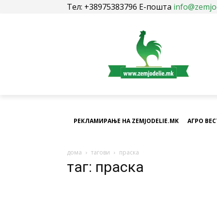
Тел: +38975383796 Е-пошта
info@zemjo
РЕКЛАМИРАЊЕ НА ZEMJODELIE.MK
АГРО ВЕ
дома
тагови
праска
таг: праска