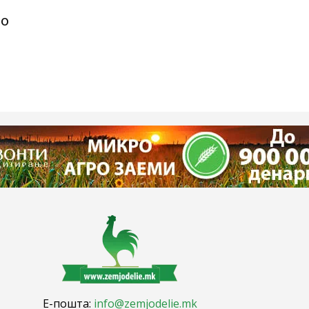
ло
Е-пошта:
info@zemjodelie.mk