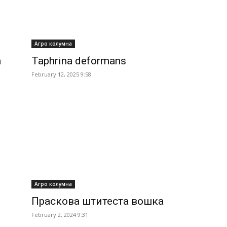
Агро колумна
а
Taphrina deformans
February 12, 2025 9:58
Агро колумна
Праскова штитеста вошка
February 2, 2024 9:31