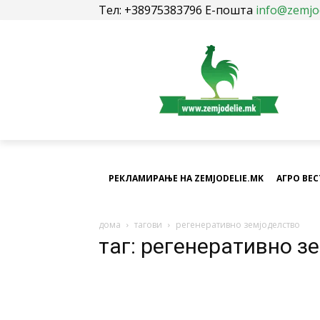
Тел: +38975383796 Е-пошта
info@zemjo
РЕКЛАМИРАЊЕ НА ZEMJODELIE.MK
АГРО ВЕ
дома
тагови
регенеративно земјоделство
таг: регенеративно з