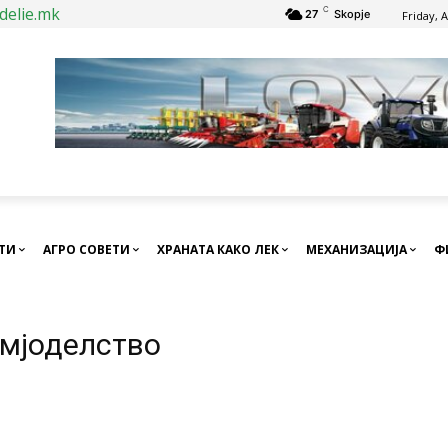
delie.mk
C
27
Skopje
Friday, 
СТИ
АГРО СОВЕТИ
ХРАНАТА КАКО ЛЕК
МЕХАНИЗАЦИЈА
Ф
емјоделство