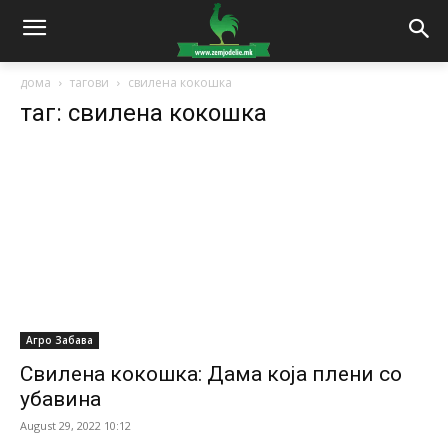
дома
тагови
свилена кокошка
таг: свилена кокошка
Агро Забава
Свилена кокошка: Дама која плени со
убавина
August 29, 2022 10:12