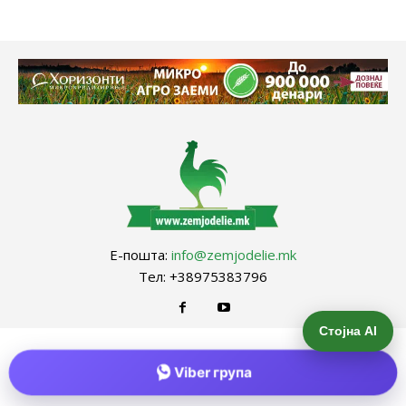
Е-пошта:
info@zemjodelie.mk
Тел: +38975383796
Стојна AI
Viber група