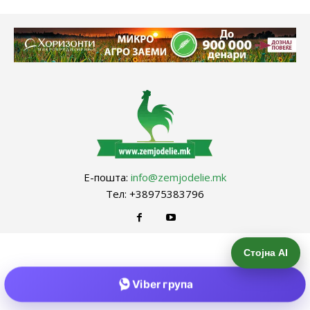
Е-пошта:
info@zemjodelie.mk
Тел: +38975383796
Стојна AI
Viber група