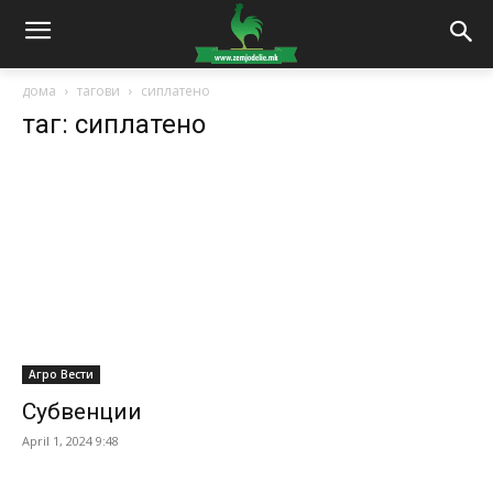
дома
тагови
сиплатено
таг: сиплатено
Агро Вести
Субвенции
April 1, 2024 9:48