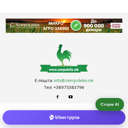
Е-пошта:
info@zemjodelie.mk
Тел: +38975383796
Стојна AI
Viber група